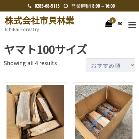
コ
0285-68-5115
営業時間 8:00～16:00
ン
株式会社市貝林業
テ
0
¥0
Ichikai Forestry
ン
ツ
ヤマト100サイズ
へ
ス
Showing all 4 results
キ
ッ
プ